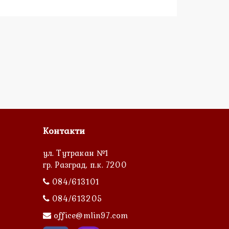
Контакти
ул. Тутракан №1
гр. Разград, п.к. 7200
084/613101
084/613205
office@mlin97.com