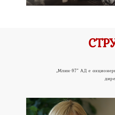
СТР
„Млин-97” АД е акционер
дире