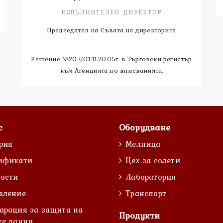
ИЗПЪЛНИТЕЛЕН ДИРЕКТОР
Председател на Съвата на директорите
Решение №207/01.11.2005г. в Търговски регистър
към Агенцията по вписванията.
с
Оборудване
рия
Мелница
ификати
Цех за солети
ости
Лаборатория
вление
Транспорт
арация за защита на
Продукти
те данни