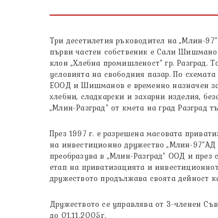
Три десетилетия ръководител на „Млин-97
първи частен собственик е Сали Шишманов
клон „Хлебна промишленост” гр. Разград. 
условията на свободния пазар. По схемата
ЕООД и Шишманов е временно назначен за н
хлебни, сладкарски и захарни изделия, бе
„Млин-Разград” от кмета на град Разград т
През 1997 г. е разрешена масовата приват
на инвестиционно дружество „Млин-97”АД с
преобразува в „Млин-Разград” ООД и през 
етап на приватизацията и инвестиционнот
дружеството продължава своята дейност к
Дружеството се управлява от 3-членен Съ
до 01.11.2005г.