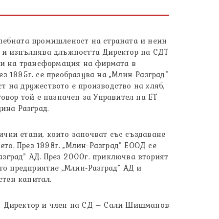
хлебната промишленост на страната и неин
. и изпълнява длъжността Директор на СДТ
ини на трансформация на фирмата в
з 1995г. се преобразува на „Млин-Разград”
т на дружеството е производство на хляб,
говор той е назначен за Управител на ЕТ
ина Разград.
ички етапи, които започват със създаване
то. През 1998г. „Млин-Разград” ЕООД се
зград” АД. През 2000г. приключва вторият
о предприятие „Млин-Разград” АД и
стен капитал.
ия Директор и член на СД – Сали Шишманов