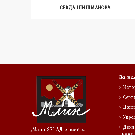
СЕВДА ШИШМАНОВА
За на
Исто
Серт
Ценн
Упра
Декл
„Млин-97” АД е частна
лични