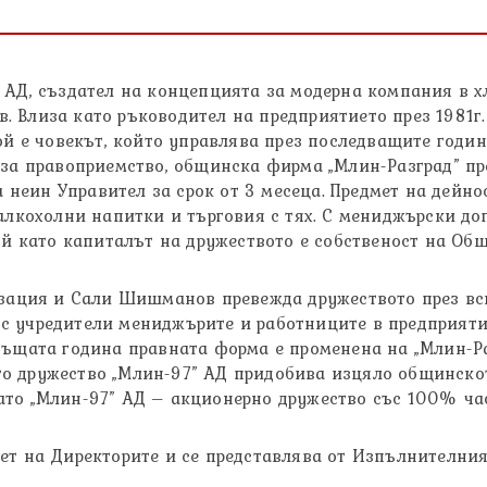
” АД, създател на концепцията за модерна компания в 
. Влиза като ръководител на предприятието през 1981г
Той е човекът, който управлява през последващите год
 за правоприемство, общинска фирма „Млин-Разград” пре
еин Управител за срок от 3 месеца. Предмет на дейнос
залкохолни напитки и търговия с тях. С мениджърски до
ъй като капиталът на дружеството е собственост на Общ
изация и Сали Шишманов превежда дружеството през вс
 учредители мениджърите и работниците в предприятие
същата година правната форма е променена на „Млин-Ра
о дружество „Млин-97” АД придобива изцяло общинскот
ато „Млин-97” АД – акционерно дружество със 100% ча
вет на Директорите и се представлява от Изпълнителн