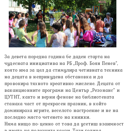
За девета поредна година бе даден старта на
чудесната инициатива на РБ „Проф. Боян Пенев”,
която има за цел да стимулира четивната техника
на децата в непринуде
на обстановка и да
провокира тяхното креативно мислене. Децата от
ваканционните програми на Център „Резонанс” и
ЦУТНТ, както и верни фенове на библиотеката
станаха част от прекрасен празник, в който
доминираха игрите, веселото настроение и не на
последно място четенето на книжки.
Няма нищо по-ценно от това да усетиш взаимност
в името на полезните каузи. Тази година