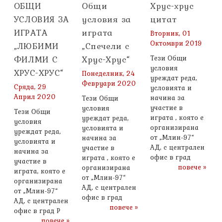
ОБЩИ
Общи
Хрус-хрус
УСЛОВИЯ ЗА
условия за
цитат
ИГРАТА
играта
Вторник, 01
Октомври 2019
„ЛЮБИМИ
„Спечели с
ФИЛМИ С
Хрус-Хрус“
Тези Общи
условия
ХРУС-ХРУС“
Понеделник, 24
уреждат реда,
Февруари 2020
Сряда, 29
условията и
Април 2020
начина за
Тези Общи
участие в
условия
Тези Общи
играта , която е
уреждат реда,
условия
организирана
условията и
уреждат реда,
от „Млин-97“
начина за
условията и
АД, с централен
участие в
начина за
офис в град
играта , която е
участие в
повече »
организирана
играта, която е
от „Млин-97“
организирана
АД, с централен
от „Млин-97“
офис в град
АД, с централен
повече »
офис в град Р
повече »