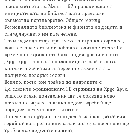
ръководството на Млин – 97 провокирано от
инициативата на Библиотеката предложи
съвместно партньорство. Общото между
Регионалната библиотека и фирмата са децата и
стимулирането им към четене.
Тази седмица стартира лятната игра на фирмата ,
която става част и от забавното лятно четене. По
време на откриването бяха подсигурени солети
„Хрус-хрус” и докато палавниците разглеждаха
книжки и зачитаха интересни откъси от тях
получиха подарък солети.
Всичко, което вие трябва да направите е:
Да следите официалната FB страница на Хрус-Хрус,
защото всеки понеделник ще се обявява ново
начало на играта, а всяка неделя жребий ще
определя печелившия читател;
Понеделник сутрин ще споделят избран цитат или
герой от конкретна книга или автор, а после вие ще
трябва да споделите вашият;