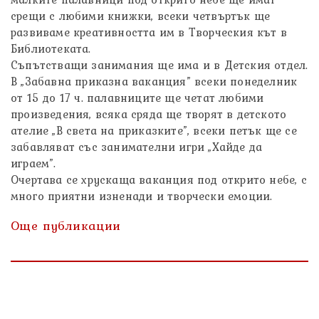
срещи с любими книжки, всеки четвъртък ще
развиваме креативността им в Творческия кът в
Библиотеката.
Съпътстващи занимания ще има и в Детския отдел.
В „Забавна приказна ваканция” всеки понеделник
от 15 до 17 ч. палавниците ще четат любими
произведения, всяка сряда ще творят в детското
ателие „В света на приказките”, всеки петък ще се
забавляват със занимателни игри „Хайде да
играем”.
Очертава се хрускаща ваканция под открито небе, с
много приятни изненади и творчески емоции.
Още публикации