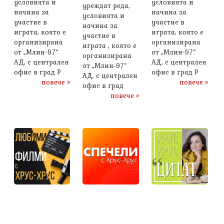
условията и
условията и
уреждат реда,
начина за
начина за
условията и
участие в
участие в
начина за
играта, която е
играта, която е
участие в
организирана
организирана
играта , която е
от „Млин-97“
от „Млин-97“
организирана
АД, с централен
АД, с централен
от „Млин-97“
офис в град Р
офис в град Р
АД, с централен
повече »
повече »
офис в град
повече »