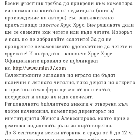
Всеки участник трябва да прикрепи към коментара
си снимка на книгата от седмицата (книга/
произведение на автора) със задължително
присъстващо пакетче Хрус Хрус. Вие решавате дали
ще се снимате как четете или къде четете. Изборът
е ваш, но не забравяйте солетите! За да не
пропуснете незаменимото удоволствие да четете и
хрускате! И наградата - кашонче Хрус-Хрус.
Официалните правила се публикуват
на
http://www.mlin97.com
Селектираните заглавия на играта ще бъдат
налични в лятната читалня, така децата на открито
в приятна атмосфера ще могат да почетат,
похрускат и защо не и да спечелят.
Регионалната библиотека винаги е отворена към
добри начинания, коментира директорът на
институцията Женета Александрова, която прие с
усмивка подадената ръка за партньорство.
До 3 септември всеки вторник и сряда от 9 до 12 ч.
малките палавници под открито небе ще имат