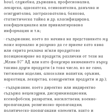
how), служебна, държавна, професионална,
лекарска, адвокатска, осиновителна, данъчна и
осигурителна, застрахователна, банкова,
статистическа тайна и др. класифицирана,
конфиденциална или привилегирована
информация и т.н.;
· съдържание, което по начина на представянето му
може нормално и разумно да се приеме като явна
или скрита реклама и/или продуктово
позициониране на продукти, различни от тези на
„Млин-97” АД или като фокусира вниманието върху
такива други продукти (в това число, но не само,
тютюневи изделия, алкохолни напитки, оръжия,
наркотици, лекарства, конкурентни продукти и др.);
· съдържание, което директно или индиректно
съдържа нецензурни, дискриминационни,
ксенофобски, развратни, насилствени, военно-
пропагандни, религиозно-пропагандни,
политическо-пропагандни елементи, както и