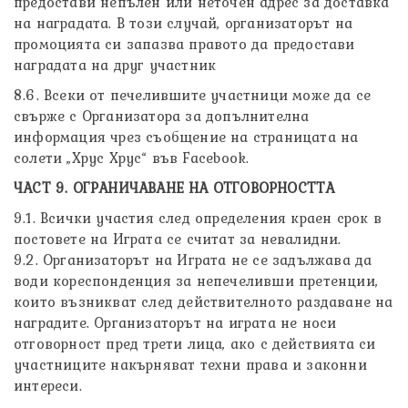
предостави непълен или неточен адрес за доставка
на наградата. В този случай, организаторът на
промоцията си запазва правото да предостави
наградата на друг участник
8.6. Всеки от печелившите участници може да се
свърже с Организатора за допълнителна
информация чрез съобщение на страницата на
солети „Хрус Хрус“ във Facebook.
ЧАСТ 9. ОГРАНИЧАВАНЕ НА ОТГОВОРНОСТТА
9.1. Всички участия след определения краен срок в
постовете на Играта се считат за невалидни.
9.2. Организаторът на Играта не се задължава да
води кореспонденция за непечеливши претенции,
които възникват след действителното раздаване на
наградите. Организаторът на играта не носи
отговорност пред трети лица, ако с действията си
участниците накърняват техни права и законни
интереси.