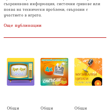
съхранявана информация, системни сривове или
поява на технически проблеми, свързани с
участието в играта.
Още публикации
Общи
Общи
Общи