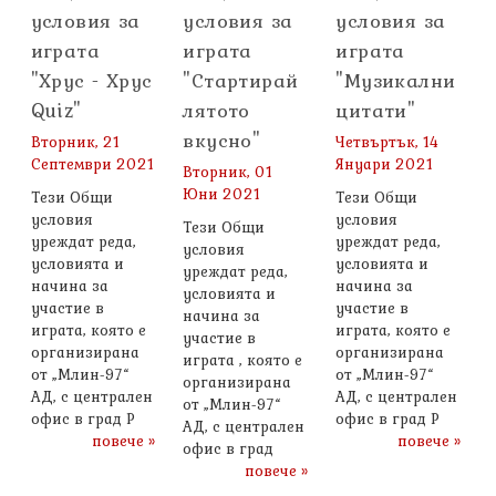
условия за
условия за
условия за
играта
играта
играта
"Хрус - Хрус
"Стартирай
"Музикални
Quiz"
лятото
цитати"
вкусно"
Вторник, 21
Четвъртък, 14
Септември 2021
Януари 2021
Вторник, 01
Юни 2021
Тези Общи
Тези Общи
условия
условия
Тези Общи
уреждат реда,
уреждат реда,
условия
условията и
условията и
уреждат реда,
начина за
начина за
условията и
участие в
участие в
начина за
играта, която е
играта, която е
участие в
организирана
организирана
играта , която е
от „Млин-97“
от „Млин-97“
организирана
АД, с централен
АД, с централен
от „Млин-97“
офис в град Р
офис в град Р
АД, с централен
повече »
повече »
офис в град
повече »