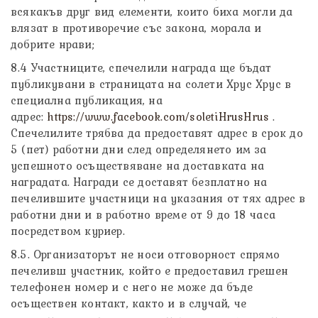
всякакъв друг вид елементи, които биха могли да
влязат в противоречие със закона, морала и
добрите нрави;
8.4 Участниците, спечелили награда ще бъдат
публикувани в страницата на солети Хрус Хрус в
специална публикация, на
адрес:
https://www.facebook.com/soletiHrusHrus
.
Спечелилите трябва да предоставят адрес в срок до
5 (пет) работни дни след определянето им за
успешното осъществяване на доставката на
наградата. Награди се доставят безплатно на
печелившите участници на указания от тях адрес в
работни дни и в работно време от 9 до 18 часа
посредством куриер.
8.5. Организаторът не носи отговорност спрямо
печеливш участник, който е предоставил грешен
телефонен номер и с него не може да бъде
осъществен контакт, както и в случай, че