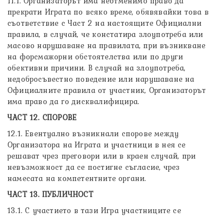
11.1. Организаторът има неотменимо право да
прекрати Играта по всяко време, обявявайки това в
съответствие с Част 2 на настоящите Официални
правила, в случай, че констатира злоупотреба или
масово нарушаване на правилата, при възникване
на форсмажорни обстоятелства или по други
обективни причини. В случай на злоупотреба,
недобросъвестно поведение или нарушаване на
Официалните правила от участник, Организаторът
има право да го дисквалифицира.
ЧАСТ 12. СПОРОВЕ
12.1. Евентуално възникнали спорове между
Организатора на Играта и участници в нея се
решават чрез преговори или в краен случай, при
невъзможност да се постигне съгласие, чрез
намесата на компетентните органи.
ЧАСТ 13. ПУБЛИЧНОСТ
13.1. С участието в тази Игра участниците се