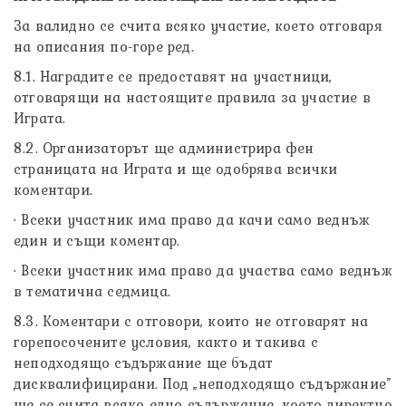
За валиднo се счита всякo участие, което отговаря
на описания по-горе ред.
8.1. Наградите се предоставят на участници,
отговарящи на настоящите правила за участие в
Играта.
8.2. Организаторът ще администрира фен
страницата на Играта и ще одобрява всички
коментари.
· Всеки участник има право да качи само веднъж
един и същи коментар.
· Всеки участник има право да участва само веднъж
в тематична седмица.
8.3. Коментари с отговори, които не отговарят на
горепосочените условия, както и такива с
неподходящо съдържание ще бъдат
дисквалифицирани. Под „неподходящо съдържание”
ще се счита всяко едно съдържание, което директно