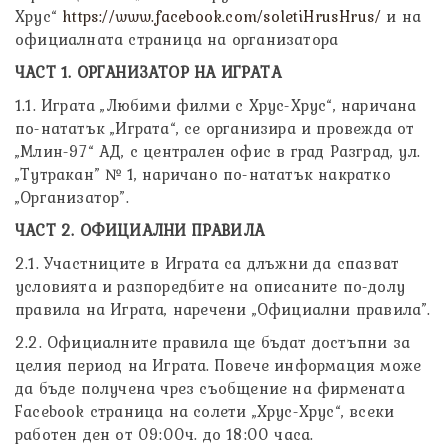
Хрус“
https://www.facebook.com/soletiHrusHrus/
и на
официалната страница на организатора
ЧАСТ 1. ОРГАНИЗАТОР НА ИГРАТА
1.1. Играта „Любими филми с Хрус-Хрус“, наричана
по-нататък „Играта“, се организира и провежда от
„Млин-97“ АД, с централен офис в град Разград, ул.
„Тутракан” № 1, наричано по-нататък накратко
„Организатор”.
ЧАСТ 2. ОФИЦИАЛНИ ПРАВИЛА
2.1. Участниците в Играта са длъжни да спазват
условията и разпоредбите на описаните по-долу
правила на Играта, наречени „Официални правила”.
2.2. Официалните правила ще бъдат достъпни за
целия период на Играта. Повече информация може
да бъде получена чрез съобщение на фирмената
Facebook страница на солети „Хрус-Хрус“, всеки
работен ден от 09:00ч. до 18:00 часа.