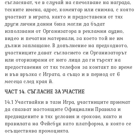
съгласяват, че в случай на спечелване на награда,
техните имена, адрес, коментар или снимка, с която
участват в играта, както и предоставени от тях
други лични данни биха могли да бъдат
използвани от Организатора в рекламни аудио,
видео и печатни материали, за което той не им
дължи заплащане. В допълнение на предходното,
участниците дават съгласието си Организаторът
или оторизирани от него лица да ги търсят на
предоставения от тях телефон за контакт по време
и във връзка с Играта, а също и в период от 6
месеца след края й.
ЧАСТ 14. СЪГЛАСИЕ ЗА УЧАСТИЕ
14.1 Участвайки в тази Игра, участниците приемат
да спазват настоящите Официални Правила и
предвидените в тях условия и срокове, както и
правилата на Фейсбук като платформа, в която се
осъществява промоцията.