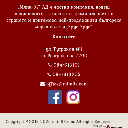
„Млин-97” АД е частна компания, водещ
производител в хлебната промишленост на
страната и притежава най-продаваната българска
марка солети „Хрус-Хрус“.
Контакти
ул. Тутракан №1
гр. Разград, п.к. 7200
084/613101
084/613205
office@mlin97.com
Copyright © 2018-2026
mlin97.com
. All Rights Reserved.