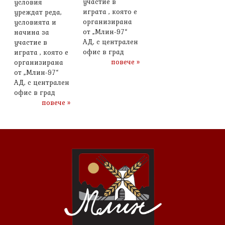
участие в
условия
играта , която е
уреждат реда,
организирана
условията и
от „Млин-97“
начина за
АД, с централен
участие в
офис в град
играта , която е
повече »
организирана
от „Млин-97“
АД, с централен
офис в град
повече »