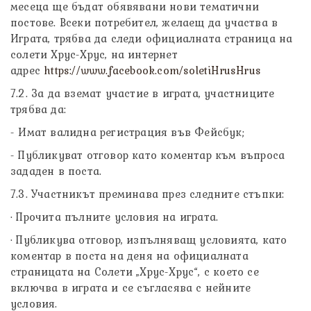
месеца ще бъдат обявявани нови тематични
постове. Всеки потребител, желаещ да участва в
Играта, трябва да следи официалната страница на
солети Хрус-Хрус, на интернет
адрес
https://www.facebook.com/soletiHrusHrus
7.2. За да вземат участие в играта, участниците
трябва да:
- Имат валидна регистрация във Фейсбук;
- Публикуват отговор като коментар към въпроса
зададен в поста.
7.3. Участникът преминава през следните стъпки:
· Прочита пълните условия на играта.
· Публикува отговор, изпълняващ условията, като
коментар в поста на деня на официалната
страницата на Солети „Хрус-Хрус“, с което се
включва в играта и се съгласява с нейните
условия.